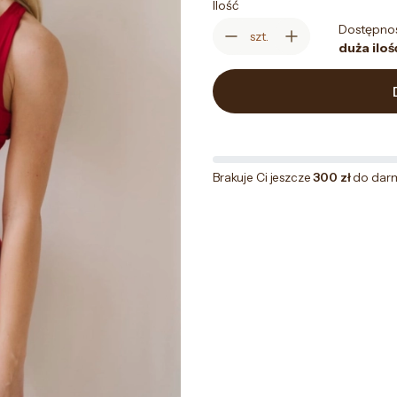
Ilość
Dostępno
szt.
duża iloś
Brakuje Ci jeszcze
300 zł
do dar