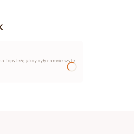
k
 Topy leżą, jakby były na mnie szyte.