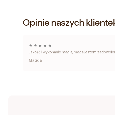
Opinie naszych kliente
★
★
★
★
★
Jakość i wykonanie magia, mega jestem zadowolona.
Magda