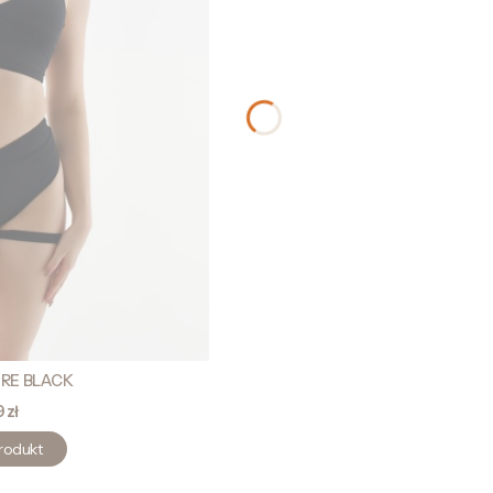
IRE BLACK
 zł
rodukt