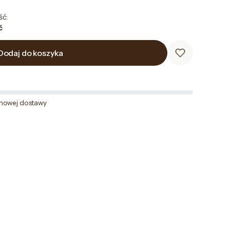
ść:
ć
Dodaj do koszyka
mowej dostawy