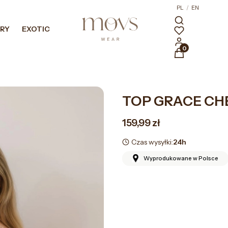
PL
/
EN
RY
EXOTIC
HIGH HEELS
STROJE KĄPIELOWE
Produkty w kosz
TOP GRACE CH
Cena
159,99 zł
Czas wysyłki:
24h
Wyprodukowane w Polsce
*
Rozmiar
Wybierz