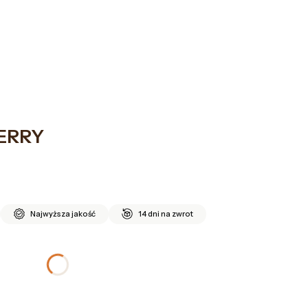
SHOWROOM
O NAS
KONTAKT
yku: 0. Zobacz szczegóły
ERRY
Najwyższa jakość
14 dni na zwrot