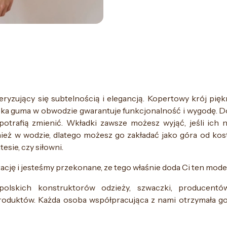
ryzujący się subtelnością i elegancją. Kopertowy krój pięk
roka guma w obwodzie gwarantuje funkcjonalność i wygodę.
potrafią zmienić. Wkładki zawsze możesz wyjąć, jeśli ich n
nież w wodzie, dlatego możesz go zakładać jako góra od kos
esie, czy siłowni.
ację i jesteśmy przekonane, ze tego właśnie doda Ci ten model
polskich konstruktorów odzieży, szwaczki, producentó
roduktów. Każda osoba współpracująca z nami otrzymała go