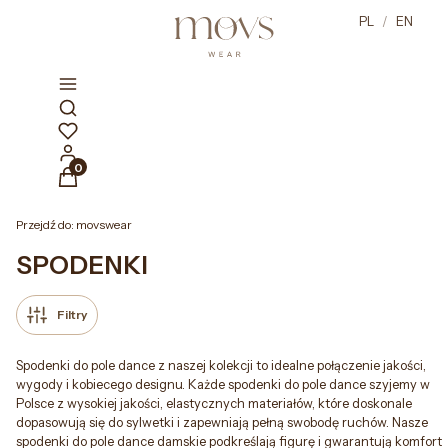
PL
/
EN
Otwórz wyszukiwarkę
Produkty w koszyku: 0. Zobacz szczegóły
Przejdź do:
movswear
SPODENKI
Filtry
Spodenki do pole dance z naszej kolekcji to idealne połączenie jakości,
wygody i kobiecego designu. Każde spodenki do pole dance szyjemy w
Polsce z wysokiej jakości, elastycznych materiałów, które doskonale
dopasowują się do sylwetki i zapewniają pełną swobodę ruchów. Nasze
spodenki do pole dance damskie podkreślają figurę i gwarantują komfort