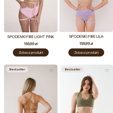
SPODENKI FIRE LILA
SPODENKI FIRE LIGHT PINK
Cena
Cena
159,99 zł
159,99 zł
Zobacz produkt
Zobacz produkt
Bestseller
Bestseller