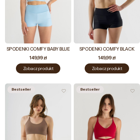
SPODENKI COMFY BABY BLUE
SPODENKI COMFY BLACK
Cena
Cena
149,99 zł
149,99 zł
Zobacz produkt
Zobacz produkt
Bestseller
Bestseller