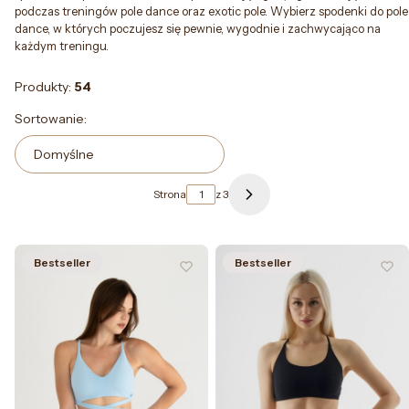
podczas treningów pole dance oraz exotic pole. Wybierz spodenki do pole
dance, w których poczujesz się pewnie, wygodnie i zachwycająco na
każdym treningu.
Produkty:
54
Lista produktów
Sortowanie:
Domyślne
Strona
z 3
Następne produkty
Bestseller
Bestseller