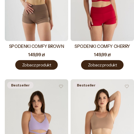
SPODENKI COMFY BROWN
SPODENKI COMFY CHERRY
Cena
Cena
149,99 zł
149,99 zł
Zobacz produkt
Zobacz produkt
Bestseller
Bestseller