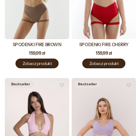
SPODENKI FIRE BROWN
SPODENKI FIRE CHERRY
Cena
Cena
159,99 zł
159,99 zł
Zobacz produkt
Zobacz produkt
Bestseller
Bestseller