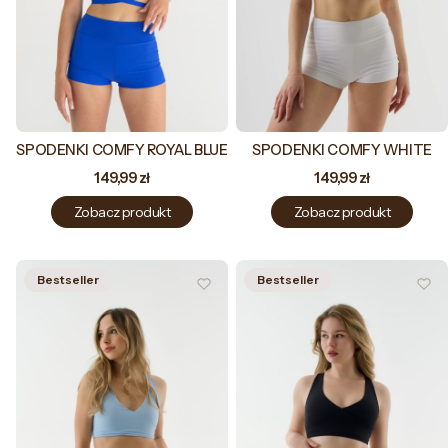
SPODENKI COMFY ROYAL BLUE
SPODENKI COMFY WHITE
Cena
Cena
149,99 zł
149,99 zł
Zobacz produkt
Zobacz produkt
Bestseller
Bestseller