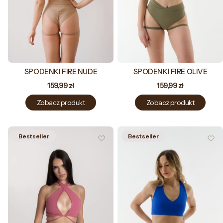
SPODENKI FIRE NUDE
SPODENKI FIRE OLIVE
Cena
Cena
159,99 zł
159,99 zł
Zobacz produkt
Zobacz produkt
Bestseller
Bestseller