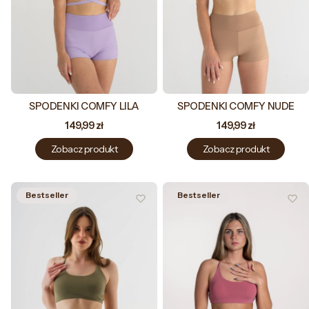
SPODENKI COMFY LILA
SPODENKI COMFY NUDE
Cena
Cena
149,99 zł
149,99 zł
Zobacz produkt
Zobacz produkt
Bestseller
Bestseller