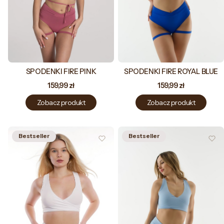
SPODENKI FIRE PINK
SPODENKI FIRE ROYAL BLUE
Cena
Cena
159,99 zł
159,99 zł
Zobacz produkt
Zobacz produkt
Bestseller
Bestseller