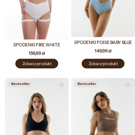
SPODENKI POISE BABY BLUE
SPODENKI FIRE WHITE
Cena
149,99 zł
Cena
159,99 zł
Zobacz produkt
Zobacz produkt
Bestseller
Bestseller