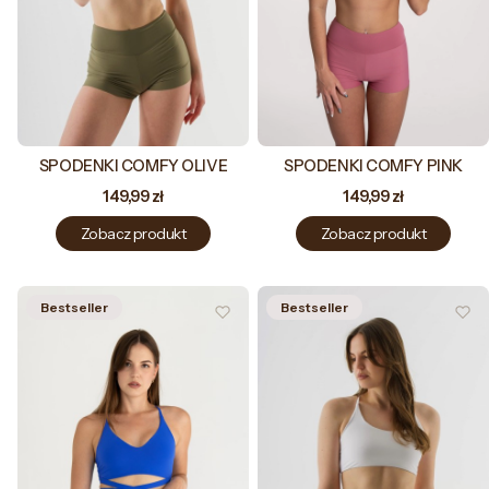
SPODENKI COMFY OLIVE
SPODENKI COMFY PINK
Cena
Cena
149,99 zł
149,99 zł
Zobacz produkt
Zobacz produkt
Bestseller
Bestseller