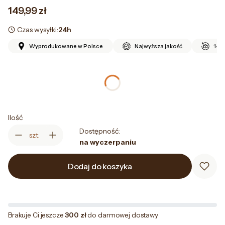
Cena
149,99 zł
Czas wysyłki:
24h
Wyprodukowane w Polsce
Najwyższa jakość
14 d
*
Rozmiar
Wybierz
Ilość
Dostępność:
szt.
na wyczerpaniu
Dodaj do koszyka
Brakuje Ci jeszcze
300 zł
do darmowej dostawy