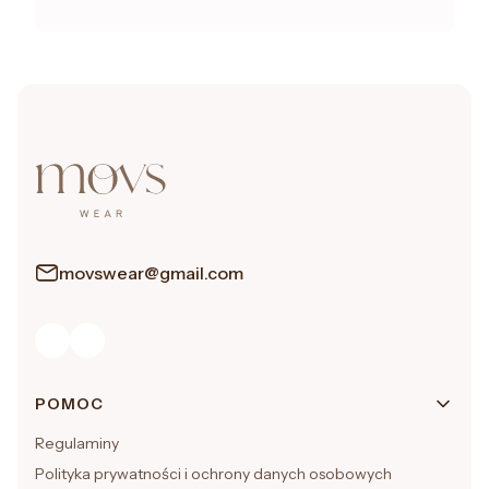
movswear@gmail.com
Linki w stopce
POMOC
Regulaminy
Polityka prywatności i ochrony danych osobowych