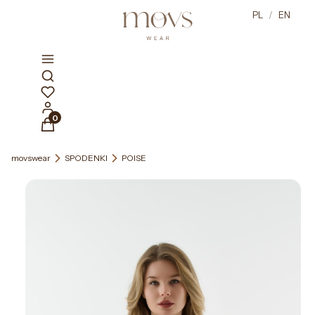
PL
/
EN
Otwórz wyszukiwarkę
Produkty w koszyku: 0. Zobacz szczegóły
movswear
SPODENKI
POISE