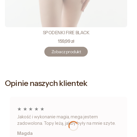
SPODENKI FIRE BLACK
Cena
159,99 zł
Zobacz produkt
Opinie naszych klientek
★
★
★
★
★
Jakość i wykonanie magia, mega jestem
zadowolona. Topy leżą, jakby były na mnie szyte.
Magda