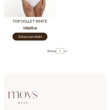
TOP COLLET WHITE
Cena
149,99 zł
Zobacz produkt
Strona
z 1