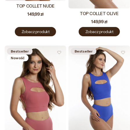
TOP COLLET NUDE
TOP COLLET OLIVE
Cena
149,99 zł
Cena
149,99 zł
Zobacz produkt
Zobacz produkt
Bestseller
Bestseller
Nowość