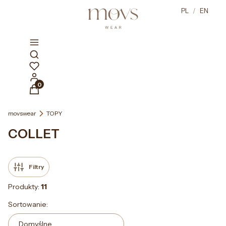
PL
/
EN
Otwórz wyszukiwarkę
Produkty w koszyku: 0. Zobacz szczegóły
movswear
TOPY
COLLET
Filtry
Produkty:
11
Lista produktów
Sortowanie:
Domyślne