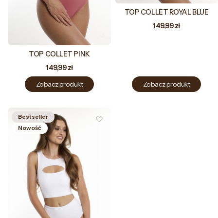
TOP COLLET ROYAL BLUE
Cena
149,99 zł
TOP COLLET PINK
Cena
149,99 zł
Zobacz produkt
Zobacz produkt
Bestseller
Nowość