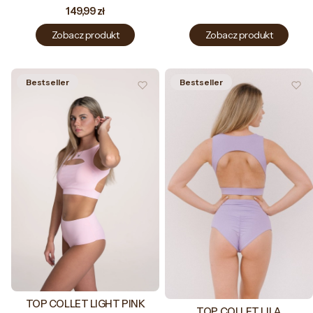
Cena
149,99 zł
Zobacz produkt
Zobacz produkt
Bestseller
Bestseller
TOP COLLET LIGHT PINK
TOP COLLET LILA