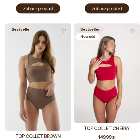
Zobacz produkt
Zobacz produkt
Bestseller
Bestseller
Nowość
TOP COLLET CHERRY
TOP COLLET BROWN
Cena
149,99 zł