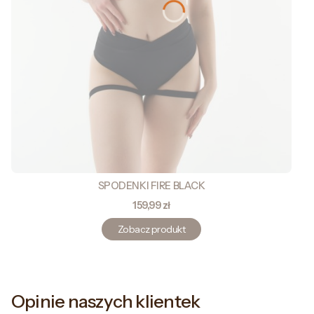
SPODENKI FIRE BLACK
Cena
159,99 zł
Zobacz produkt
Opinie naszych klientek