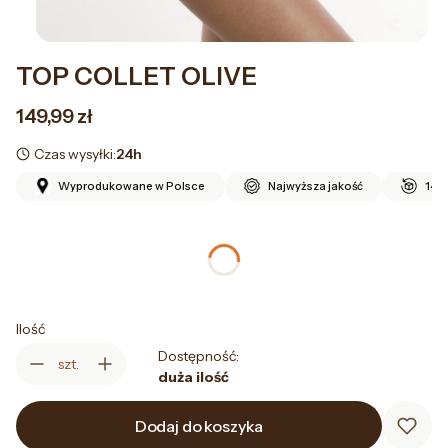
TOP COLLET OLIVE
Cena
149,99 zł
Czas wysyłki:
24h
Wyprodukowane w Polsce
Najwyższa jakość
14 d
*
Rozmiar
Wybierz
Ilość
Dostępność:
szt.
duża ilość
Dodaj do koszyka