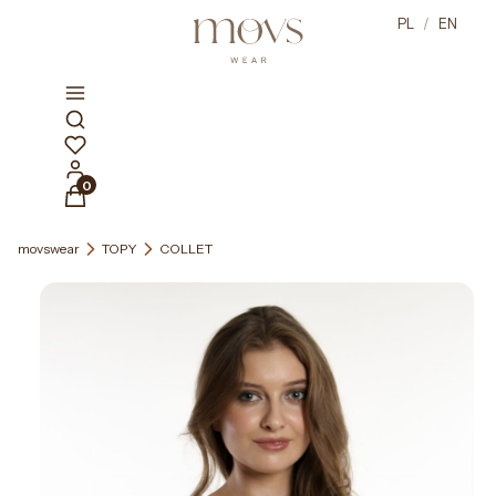
PL
/
EN
Otwórz wyszukiwarkę
Produkty w koszyku: 0. Zobacz szczegóły
movswear
TOPY
COLLET