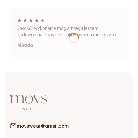
★
★
★
★
★
Jakość i wykonanie magia, mega jestem
zadowolona. Topy leżą, jakby były na mnie szyte.
Magda
movswear@gmail.com