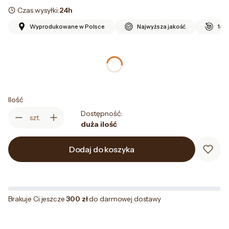
Czas wysyłki:
24h
Wyprodukowane w Polsce
Najwyższa jakość
14 d
*
Rozmiar
Wybierz
Ilość
Dostępność:
szt.
duża ilość
Dodaj do koszyka
Brakuje Ci jeszcze
300 zł
do darmowej dostawy