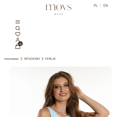
PL
/
EN
Otwórz wyszukiwarkę
Produkty w koszyku: 0. Zobacz szczegóły
movswear
SPODENKI
FERLIE