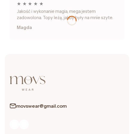
★
★
★
★
★
Jakość i wykonanie magia, mega jestem
zadowolona. Topy leżą, jakby były na mnie szyte.
Magda
movswear@gmail.com