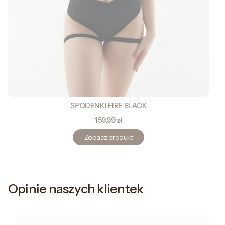
SPODENKI FIRE BLACK
Cena
159,99 zł
Zobacz produkt
Opinie naszych klientek