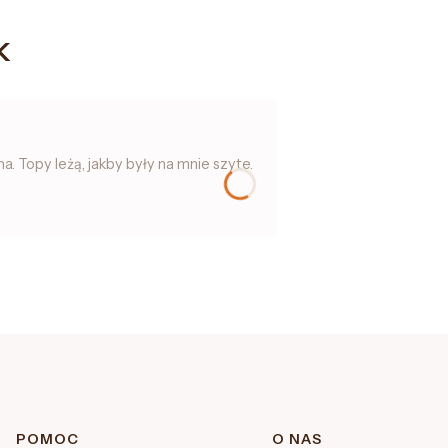
k
 Topy leżą, jakby były na mnie szyte.
Linki w stopce
POMOC
O NAS