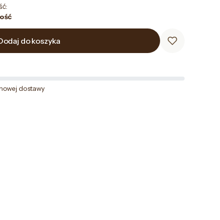
ść:
lość
Dodaj do koszyka
mowej dostawy