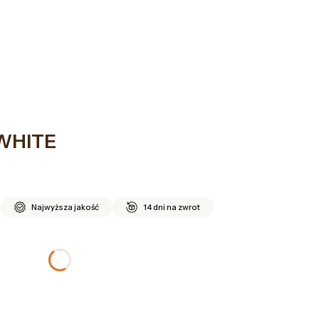
SHOWROOM
O NAS
KONTAKT
yku: 0. Zobacz szczegóły
 WHITE
Najwyższa jakość
14 dni na zwrot