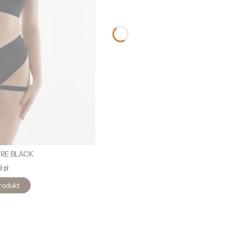
IRE BLACK
 zł
rodukt