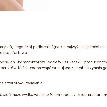
a plażę. Jego krój podkreśla figurę, a najwyższej jakości mat
ie i komfortowo.
polskich konstruktorów odzieży, szwaczki, producentó
roduktów. Każda osoba współpracująca z nami otrzymała go
ają zwrotowi i wymianie.
wień może wydłużyć się do 10 dni roboczych, jednak staramy 