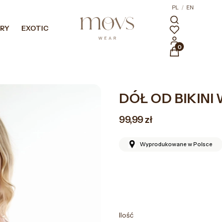
PL
/
EN
RY
EXOTIC
HIGH HEELS
STROJE KĄPIELOWE
Produkty w kosz
DÓŁ OD BIKINI
Cena
99,99 zł
Wyprodukowane w Polsce
*
Rozmiar
Wybierz
Ilość