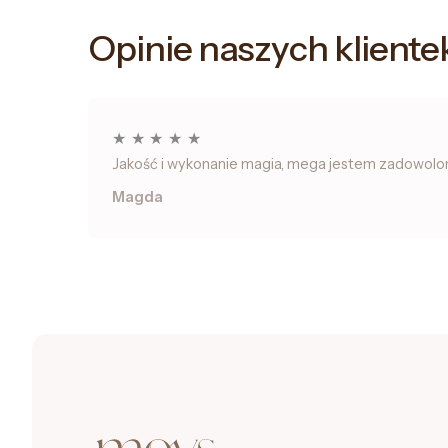
Opinie naszych kliente
★
★
★
★
★
Jakość i wykonanie magia, mega jestem zadowolona.
Magda